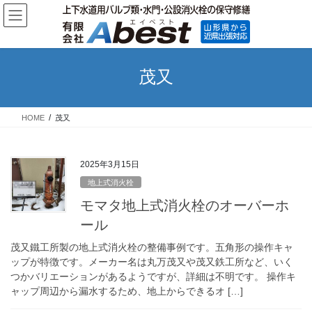
コ
ナ
ン
ビ
テ
ゲ
ン
ー
ツ
シ
茂又
へ
ョ
ス
ン
キ
に
HOME
茂又
ッ
移
プ
動
2025年3月15日
地上式消火栓
モマタ地上式消火栓のオーバーホ
ール
茂又鐵工所製の地上式消火栓の整備事例です。五角形の操作キャ
ップが特徴です。メーカー名は丸万茂又や茂又鉄工所など、いく
つかバリエーションがあるようですが、詳細は不明です。 操作キ
ャップ周辺から漏水するため、地上からできるオ […]