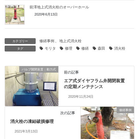
前澤地上式消火栓のオーバーホール
2020年6月13日
修繕事例
、
地上式消火栓
カテゴリー
モリタ
修理
修繕
森田
消火栓
タグ
バルブ開閉装置｜動力式
前の記事
エア式ダイヤフラム弁開閉装置
の定期メンテナンス
2020年11月24日
修繕事例
次の記事
消火栓の凍結破損修理
2021年3月13日